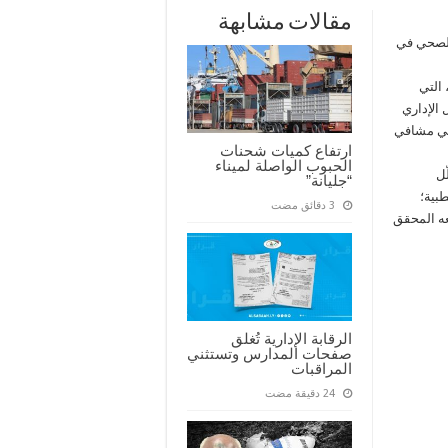
مقالات مشابهة
الصحي في
 التي
الإداري
 في مشافي
ارتفاع كميات شحنات
الحبوب الواصلة لميناء
ّل
“جليانة”
بية؛
ه المحقق
الرقابة الإدارية تُغلق
صفحات المدارس وتستثني
المراقبات