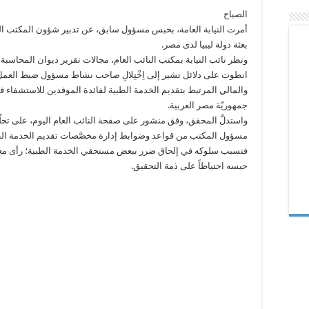
المكتب
الصباح
الصحي
في
أمرت النيابة العامة، بحبس مسؤول سابق، عن تدبير شؤون المكتب 
بعثة
ليبيا
بعثة دولة ليبيا لدى مصر.
بمصر
ونظر نائب النيابة بمكتب النائب العام، مجالات تقرير ديوان المحاسبة،
مغلقة
انطوت على دلائل تشير إلى اِخْتِلالِ صاحب نشاط مسؤول ضبط العمل 
والمالي المرتبط بتقديم الخدمة الطبية لفائدة الموفدين للاستشفاء
جمهوريّة مصر العربية.
واستدلَّ المحقق، وفق منشور على صفحة النائب العام اليوم، على تحل
مسؤول المكتب من قواعد وضوابط إدارة مخصَّصات تقديم الخدمة الط
فتسبب سلوكه في إلحاق ضرر ببعض مستحقي الخدمة الطبية؛ رأى مع
حبسه احتياطاً على ذمة التحقيق.