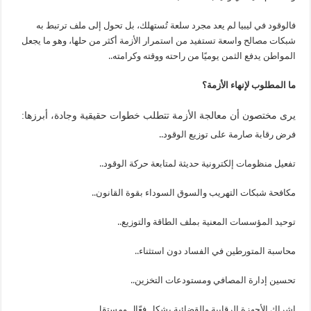
فالوقود في ليبيا لم يعد مجرد سلعة تُستهلك، بل تحول إلى ملف ترتبط به
شبكات مصالح واسعة تستفيد من استمرار الأزمة أكثر من حلها، وهو ما يجعل
المواطن يدفع الثمن يوميًا من راحته ووقته وكرامته..
ما المطلوب لإنهاء الأزمة؟
يرى مختصون أن معالجة الأزمة تتطلب خطوات حقيقية وجادة، أبرزها:
فرض رقابة صارمة على توزيع الوقود..
تفعيل منظومات إلكترونية حديثة لمتابعة حركة الوقود..
مكافحة شبكات التهريب والسوق السوداء بقوة القانون..
توحيد المؤسسات المعنية بملف الطاقة والتوزيع..
محاسبة المتورطين في الفساد دون استثناء..
تحسين إدارة المصافي ومستودعات التخزين..
إشراك الأجهزة الرقابية والقضائية بشكل فعّال ومستقل..