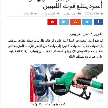
أسود يبتلع قوت الليبيين
على
2026-05-30
أخبار
,
تقارير
التعليقات
40 زيارة
بلاد
النفط:
طوابير
لا
تنتهي..
وثقبٌ
تقرير / مني عريبي
أسود
يبتلع
لم تعد
أزمة الوقود
في
ليبيا
أزمة عابرة أو حالة طارئة مرتبطة بظرف مؤقت،
قوت
الليبيين
بل تحولت خلال السنوات الأخيرة إلى واحدة من أخطر الأزمات المزمنة التي
مغلقة
تعكس حجم الفوضى الإدارية والانقسام المؤسسي وغياب الرقابة الحقيقية
على أهم ثروة تمتلكها البلاد..
أزمة وقود أم غياب الدولة؟!