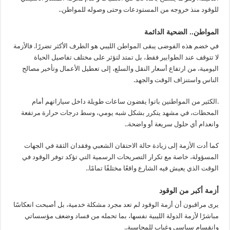
للوقود منذ خروجه من المستودعات وحتى وصوله للمواطن..
المواطن.. الضحية الدائمة
في خضم هذه الفوضى يبقى المواطن الليبي هو الطرف الأكثر تضررًا. فالأزمة
لا تتوقف عند الطوابير فقط، بل تمتد لتؤثر على مختلف تفاصيل الحياة
اليومية، من ارتفاع أسعار النقل والسلع، إلى تعطيل الأعمال وتأخير مصالح
الناس واستنزاف الوقت والجهد.
.الكثير من المواطنين باتوا يقضون ساعات طويلة داخل سياراتهم أمام
المحطات، في مشهد يتكرر بشكل شبه يومي، وسط درجات حرارة مرتفعة
وانعدام أي حلول سريعة أو واضحة..
كما أدت الأزمة إلى زيادة حالة الاحتقان الشعبي وفقدان الثقة في الجهات
المسؤولة، خاصة مع تكرار التصريحات الرسمية التي تؤكد توفر الوقود في
الوقت الذي يعيش فيه الشارع واقعًا مختلفًا تمامًا..
أزمة أكبر من الوقود
يرى مراقبون أن أزمة الوقود لم تعد مجرد مشكلة خدمية، بل أصبحت انعكاسًا
مباشرًا لأزمة الدولة الليبية نفسها، بما تحمله من فساد وضعف مؤسساتي
وانقسام سياسي وغياب للمحاسبة..