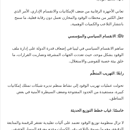
تعاني الأجهزة الرقابية من ضعف الإمكانيات والانقسام الإداري، الأمر الذي
جعل الكثير من محطات الوقود والمخازن تعمل دون رقابة فعلية، ما سمح
بانتشار التلاعب والكميات الوهمية..
ثالثًا: الانقسام السياسي والمؤسسي
ساهم الانقسام السياسي في ليبيا في إضعاف قدرة الدولة على إدارة ملف
الوقود بشكل موحد، حيث تعددت الجهات المشرفة وتضاربت القرارات، ما
خلق بيئة خصبة للفوضى والاستغلال..
رابعًا: التهريب المنظّم
تحولت عمليات تهريب الوقود إلى نشاط منظم تديره شبكات تمتلك إمكانيات
كبيرة، مستفيدة من الحدود المفتوحة وضعف السيطرة الأمنية في بعض
المناطق..
خامسًا: غياب خطط التوزيع الحديثة
لا تزال منظومة توزيع الوقود تعتمد على آليات تقليدية تفتقر للرقمنة والمتابعة
الدقيقة، وهو ما يسمح بالتلاعب في الكميات وعدم معرفة المسار الحقيقي