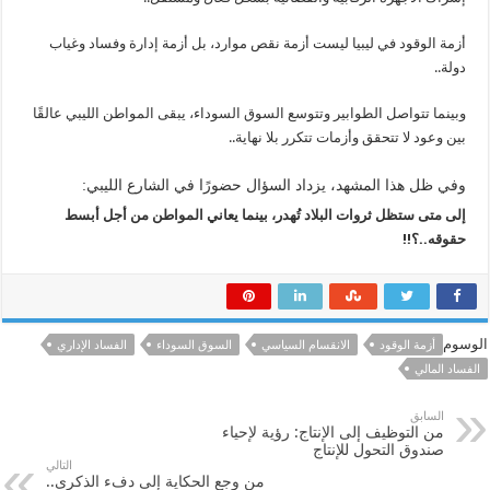
أزمة الوقود في ليبيا ليست أزمة نقص موارد، بل أزمة إدارة وفساد وغياب
دولة..
وبينما تتواصل الطوابير وتتوسع السوق السوداء، يبقى المواطن الليبي عالقًا
بين وعود لا تتحقق وأزمات تتكرر بلا نهاية..
وفي ظل هذا المشهد، يزداد السؤال حضورًا في الشارع الليبي:
إلى متى ستظل ثروات البلاد تُهدر، بينما يعاني المواطن من أجل أبسط
حقوقه..؟!!
الوسوم
أزمة الوقود
الانقسام السياسي
السوق السوداء
الفساد الإداري
الفساد المالي
السابق
من التوظيف إلى الإنتاج: رؤية لإحياء
صندوق التحول للإنتاج
التالي
من وجع الحكاية إلى دفء الذكرى..