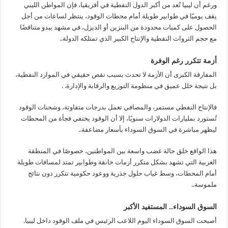
ورغم أن ليبيا تُعد من أكبر الدول النفطية في أفريقيا، فإن المواطن الليبي
يقف يوميًا في طوابير طويلة أمام محطات الوقود، ينتظر لساعات من أجل
الحصول على كميات محدودة من البنزين أو الديزل، في مشهد يبدو متناقضًا
مع حجم الثروات النفطية والإنتاج الكبير الذي تمتلكه الدولة..
أزمة تتكرر رغم الوفرة
المفارقة الكبرى أن الأزمة لا تحدث بسبب نقص حقيقي في الموارد النفطية،
بل نتيجة خلل عميق في منظومة التوزيع والرقابة والإدارة. .
فالإنتاج النفطي مستمر، والمصافي تعمل بدرجات متفاوتة، وشحنات الوقود
تُستورد بمليارات الدولارات سنويًا، إلا أن الوقود يختفي فجأة من المحطات
ليظهر مباشرة في السوق السوداء بأسعار مضاعفة..
هذا الواقع خلق حالة غضب واسعة بين المواطنين، خصوصًا في المنطقة
الغربية التي تشهد بشكل متكرر أزمات خانقة وطوابير تمتد لمسافات طويلة
أمام المحطات، وسط غياب حلول جذرية ووعود حكومية تتكرر دون نتائج
ملموسة..
السوق السوداء.. المستفيد الأكبر
أصبحت السوق السوداء اليوم اللاعب الرئيس في ملف الوقود داخل ليبيا.