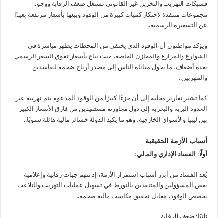
فشبكات التهريب والتخزين غير القانوني تستغل ضعف الرقابة ووجود
مجموعات متنفذة لاحتكار كميات كبيرة من الوقود وبيعها بأسعار مرتفعة بعيدًا
عن التسعيرة الرسمية..
ويؤكد مواطنون أن الوقود الذي يختفي من المحطات يظهر مباشرة في
الشوارع والمزارع والمخازن الخاصة، حيث يباع بأسعار تفوق السعر الرسمي
بعدة أضعاف، ما يحول معاناة الناس إلى مصدر أرباح ضخمة للفاسدين
والمهربين..
كما تشير تقارير محلية إلى أن جزءًا كبيرًا من الوقود المدعوم يتم تهريبه عبر
الحدود البرية والبحرية إلى دول مجاورة، مستفيدين من فارق الأسعار الكبير
بين ليبيا والأسواق الخارجية، وهو ما يكبد الدولة خسائر مالية هائلة سنويًا..
أسباب الأزمة الحقيقية
أولًا: الفساد الإداري والمالي:
يُعد الفساد من أبرز أسباب استمرار الأزمة، إذ تتهم جهات رقابية وإعلامية
بعض المسؤولين والمتنفذين بالتورط في تسهيل عمليات التهريب والتلاعب
بحصص الوقود، مقابل تحقيق مكاسب مالية ضخمة..
ثانيًا: ضعف الرقابة