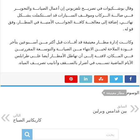
وقال بوشـــكيوات في تصريـــح تلفزيوني إن أعمال الصيانـــة والتحويـــر
فـــي صالـــة الـــركاب وموقـــف الســـيارات قد اســـتكملت بشـــكل
نهائـــي، إضافة إلى معالجـــة كافـــة الجوانـــب الأمنيـــة في المطـــار، وفق
قو له .
وكانـــت إدارة مطـــار معيتيقة قد أفـــادت قبل أكثر مـــن أســـبوعين بتأخر
عـــودة الملاحة لحيـــن الانتهاء مـــن الصيانـــة والتوســـعة المقررتيـــن
فـــي المـــكان، لافتـــة إلـــى أن تهاطل الأمطـــار أيضا علـــى طرابلس
الأيام الماضية تســـبب في أضرار بالســـقف وأنابيب تصريـــف المياه.
الوسوم
مطار معيتيقة
السابق
بين غدامس وبرلين
التالي
كاريكاتير الصباح