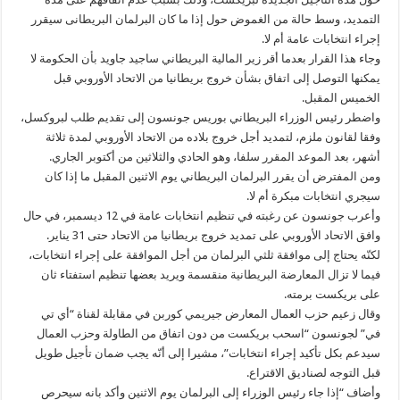
الاتحاد
التمديد، وسط حالة من الغموض حول إذا ما كان البرلمان البريطانى سيقرر
الأوروبي
إلى
إجراء انتخابات عامة أم لا.
الأسبوع
المقبل
وجاء هذا القرار بعدما أقر زير المالية البريطاني ساجيد جاويد بأن الحكومة لا
مغلقة
يمكنها التوصل إلى اتفاق بشأن خروج بريطانيا من الاتحاد الأوروبي قبل
الخميس المقبل.
واضطر رئيس الوزراء البريطاني بوريس جونسون إلى تقديم طلب لبروكسل،
وفقا لقانون ملزم، لتمديد أجل خروج بلاده من الاتحاد الأوروبي لمدة ثلاثة
أشهر، بعد الموعد المقرر سلفا، وهو الحادي والثلاثين من أكتوبر الجاري.
ومن المفترض أن يقرر البرلمان البريطاني يوم الاثنين المقبل ما إذا كان
سيجري انتخابات مبكرة أم لا.
وأعرب جونسون عن رغبته في تنظيم انتخابات عامة في 12 ديسمبر، في حال
وافق الاتحاد الأوروبي على تمديد خروج بريطانيا من الاتحاد حتى 31 يناير.
لكنّه يحتاج إلى موافقة ثلثي البرلمان من أجل الموافقة على إجراء انتخابات،
فيما لا تزال المعارضة البريطانية منقسمة ويريد بعضها تنظيم استفتاء ثان
على بريكست برمته.
وقال زعيم حزب العمال المعارض جيريمي كوربن في مقابلة لقناة “أي تي
في” لجونسون “اسحب بريكست من دون اتفاق من الطاولة وحزب العمال
سيدعم بكل تأكيد إجراء انتخابات”، مشيرا إلى أنّه يجب ضمان تأجيل طويل
قبل التوجه لصناديق الاقتراع.
وأضاف “إذا جاء رئيس الوزراء إلى البرلمان يوم الاثنين وأكد بانه سيحرص