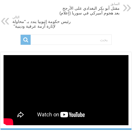
السابق
مقتل أبو بكر البغدادي على الأرجح
بعد هجوم أميركي في سوريا (إعلام)
التالي
رئيس حكومة إثيوبيا يندد بـ “محاولة
لإثارة أزمة عرقية ودينية”