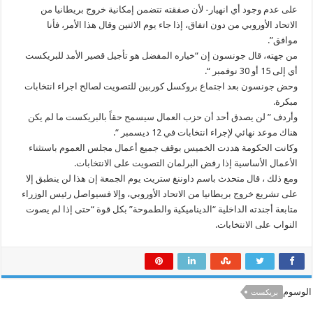
على عدم وجود أي انهيار- لأن صفقته تتضمن إمكانية خروج بريطانيا من
الاتحاد الأوروبي من دون اتفاق، إذا جاء يوم الاثنين وقال هذا الأمر، فأنا
موافق”.
من جهته، قال جونسون إن “خياره المفضل هو تأجيل قصير الأمد للبريكست
أي إلى 15 أو 30 نوفمبر “.
وحض جونسون بعد اجتماع بروكسل كوربين للتصويت لصالح اجراء انتخابات
مبكرة.
وأردف ” لن يصدق أحد أن حزب العمال سيسمح حقاً بالبريكست ما لم يكن
هناك موعد نهائي لإجراء انتخابات في 12 ديسمبر “.
وكانت الحكومة هددت الخميس بوقف جميع أعمال مجلس العموم باستثناء
الأعمال الأساسية إذا رفض البرلمان التصويت على الانتخابات.
ومع ذلك ، قال متحدث باسم داوننغ ستريت يوم الجمعة إن هذا لن ينطبق إلا
على تشريع خروج بريطانيا من الاتحاد الأوروبي، وإلا فسيواصل رئيس الوزراء
متابعة أجندته الداخلية “الديناميكية والطموحة” بكل قوة “حتى إذا لم يصوت
النواب على الانتخابات.
الوسوم
بريكست