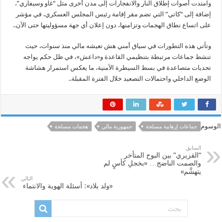
وامتدت أصوات إطلاق النار والانفجارات إلى مدن أخرى مثل “غاو وسيفاري”،
إضافة إلى “كاتي” التي تضم مقر إقامة رئيس المجلس العسكري، في مؤشر
على اتساع نطاق الهجمات وتزامنها، دون إعلان أي جهة مسؤوليتها حتى الآن..
وتأتي هذه التطورات في سياق أمني هش تعيشه مالي منذ سنوات، حيث
تنشط جماعات مرتبطة بتنظيمي القاعدة و«داعش»، في ظل حكم يواجه
تحديات متصاعدة في بسط السيطرة الأمنية، ما يعكس استمرار هشاشة
الوضع الداخلي واحتمالات التصعيد خلال الفترة المقبلة..
الوسوم
جماعات إرهابية مسلحة
جمهورية مالي
هجمات مسلحة
السابق
“القزيري” بين البوح المتأخر
والصمت الناضج… «بخجلِ كأسٍ لم
يتهشَّم»
التالي
«ولد بلاد»: أسئلة الهوية والانتماء