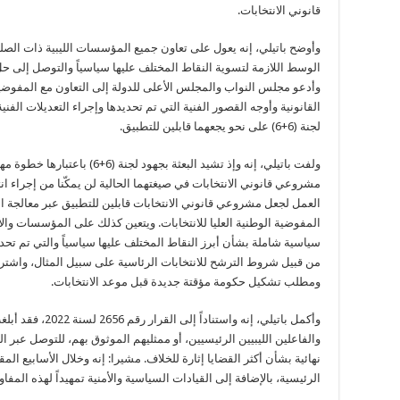
قانوني الانتخابات.
وأوضح باتيلي، إنه يعول على تعاون جميع المؤسسات الليبية ذات الصلة و
الوسط اللازمة لتسوية النقاط المختلف عليها سياسياً والتوصل إلى ح
وأدعو مجلس النواب والمجلس الأعلى للدولة إلى التعاون مع المفوضية ا
القانونية وأوجه القصور الفنية التي تم تحديدها وإجراء التعديلات الفن
لجنة (6+6) على نحو يجعهما قابلين للتطبيق.
ولفت باتيلي، إنه وإذ تشيد البعثة بجه
مشروعي قانوني الانتخابات في صيغتهما الحالية لن يمكّنا من إجراء ان
العمل لجعل مشروعي قانوني الانتخابات قابلين للتطبيق عبر معالجة الث
المفوضية الوطنية العليا للانتخابات. ويتعين كذلك على المؤسسات وال
من قبيل شروط الترشح للانتخابات الرئاسية على سبيل المثال، واشتراط 
ومطلب تشكيل حكومة مؤقتة جديدة قبل موعد الانتخابات.
وأكمل باتيلي، إنه 
والفاعلين الليبيين الرئيسيين، أو ممثليهم الموثوق بهم، للتوصل عبر
نهائية بشأن أكثر القضايا إثارة للخلاف. مشيرا: إنه وخلال الأسابيع ا
الرئيسية، بالإضافة إلى القيادات السياسية والأمنية تمهيداً لهذه المفا