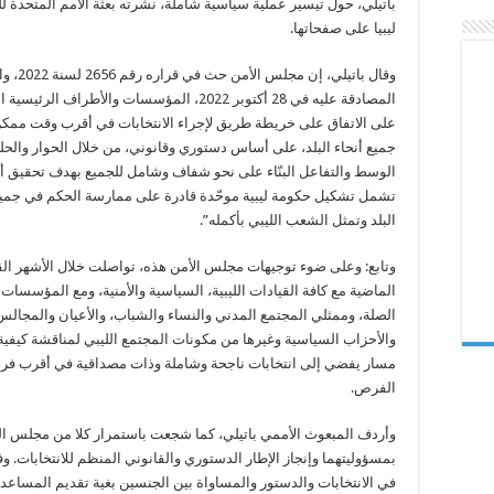
باتيلي، حول تيسير عملية سياسية شاملة، نشرته بعثة الأمم المتحدة 
ليبيا على صفحاتها.
وقال باتيلي، إن م
المصادقة عليه في 28 أكتوبر 2022، المؤسسات والأطراف الرئيسية
على الاتفاق على خريطة طريق لإجراء الانتخابات في أقرب وقت ممك
جميع أنحاء البلد، على أساس دستوري وقانوني، من خلال الحوار والحل
الوسط والتفاعل البنّاء على نحو شفاف وشامل للجميع بهدف تحقيق أ
تشمل تشكيل حكومة ليبية موحّدة قادرة على ممارسة الحكم في جميع
البلد وتمثل الشعب الليبي بأكمله”.
وتابع: وعلى ضوء توجيهات مجلس الأمن هذه، تواصلت خلال الأشهر القل
الماضية مع كافة القيادات الليبية، السياسية والأمنية، ومع المؤسسات
الصلة، وممثلي المجتمع المدني والنساء والشباب، والأعيان والمجالس 
والأحزاب السياسية وغيرها من مكونات المجتمع الليبي لمناقشة كيفية
مسار يفضي إلى انتخابات ناجحة وشاملة وذات مصداقية في أقرب فرص
الفرص.
وأردف المبعوث الأممي باتيلي، كما شجعت باستمرار كلا من مجلس ال
بمسؤوليتهما وإنجاز الإطار الدستوري والقانوني المنظم للانتخابات. 