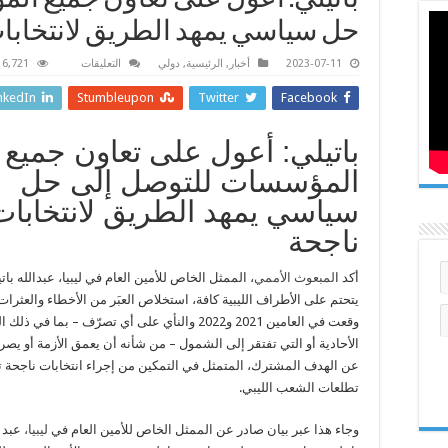
باتيلي: أعول على تعاون جميع ا
حل سياسي يمهد الطريق لانتخابا
على
2023-07-11
أخبار
,
الرئيسية
,
دولي
التعليقات
6,721 زيارة
باتيلي:
أعول
nkedIn
Stumbleupon
Twitter
Facebook
على
تعاون
جميع
المؤسسات
باتيلي: أعول على تعاون جميع
للتوصل
إلى
المؤسسات للتوصل إلى حل
حل
سياسي
سياسي يمهد الطريق لانتخابات
يمهد
الطريق
ناجحة
لانتخابات
ناجحة
مغلقة
أكد ا
لمبعوث الأممي
، الممثل الخاص للأمين العام في ليبيا، عبدالله باتي
يتحتم على الأطراف الليبية كافة، استخلاص العبَر من الأخطاء والعثرات
وقعت في العامين 2021 و2022 والنأي على أي تصرّف – بما في ذ
الأحادية أو التي تفتقر إلى الشمول – من شأنه أن يعمق الأزمة أو يصرف
عن الهدف المشترك، المتمثل في التمكين من إجراء انتخابات ناجحة ت
تطلعات الشعب الليبي.
وجاء هذا عبر بيان صادر عن الممثل الخاص للأمين العام في
ليبيا،
عبد ا