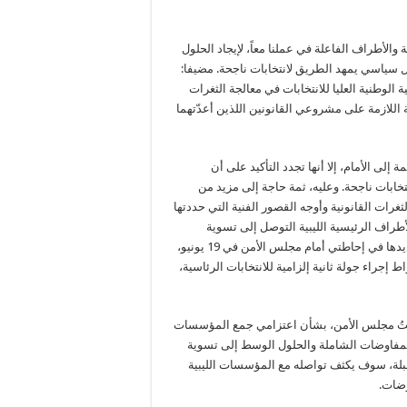
الأطراف الفاعلة في عملنا معاً، لإيجاد الحلول
ل سياسي يمهد الطريق لانتخابات ناجحة. مضيفا:
لوطنية العليا للانتخابات في معالجة الثغرات
ية اللازمة على مشروعي القانونين اللذين أعدّتهما
ود لجنة (6+6) باعتبارها خطوة مهمة إلى الأمام، إلا أنها تجدد التأكيد على أن
تخابات ناجحة. وعليه، ثمة حاجة إلى مزيد من
غرات القانونية وأوجه القصور الفنية التي حددتها
أطراف الرئيسية الليبية التوصل إلى تسوية
سياسية شاملة بشأن أبرز النقاط المختلف عليها سياسياً والتي تم تحديدها في إحاطتي أمام مجلس الأمن في 19 يونيو،
إجراء جولة ثانية إلزامية للانتخابات الرئاسية،
واستناداً إلى القرار رقم 2656 لسنة 2022، فقد أبلغتُ مجلس الأمن، بشأن اعتزامي جمع المؤسسات
 المفاوضات الشاملة والحلول الوسط إلى تسوية
لمقبلة، سوف يكثف تواصله مع المؤسسات الليبية
وضات.