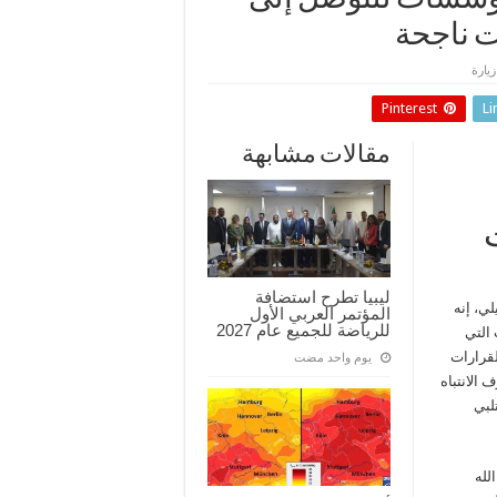
لمؤسسات للتوصل إلى
ت ناجحة
Pinterest
Li
مقالات مشابهة
ليبيا تطرح استضافة
لي، إنه
المؤتمر العربي الأول
للرياضة للجميع عام 2027
 التي
لك القرارات
‏يوم واحد مضت
 الانتباه
لبي
لله