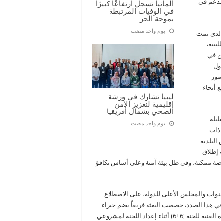
للدعم في
ألمانيا تسجل ارتفاعًا كبيرًا
في الوفيات المرتبطة
بموجة الحر
‏يوم واحد مضت
جلس الأمن حث في قراره رقم 2656 لسنة 2022، والذي تمت
 الليبية،
ن في
ول
مور
 أنحاء
ليبيا تشارك في ورشة
إقليمية لتعزيز الأمن
الصحي بشمال أفريقيا
يلة
‏يوم واحد مضت
 ذات
البلدية
 إطلاق
ة ممكنة، وفي ظل بيئة آمنة وعلى أساس تكافؤ
نواب والمجلس الأعلى للدولة، على الاضطلاع
وفي هذا الصدد، خصصت البعثة فريقاً يضم خبراء
في الانتخابات والدستور والمساواة بين الجنسين بغية تقديم المساعدة الفنية للجنة (6+6) أثناء إعداد اللجنة لمشروعي