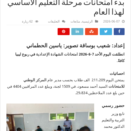
بدء امتحانات مرحلة التعليم الاساسي
لهذا العام
على
2026-06-07
الرئيسية
,
متابعات
التعليقات
62 زيارة
بدء
امتحانات
مرحلة
التعليم
الاساسي
لهذا
إعداد: شعيب بوساقة تصوير: ياسين الحطماني
العام
مغلقة
انطلقت اليوم الأحد 7-6-2026
امتحانات الشهادة الإعدادية
في ربوع ليبيا
كافةً.
احصائيات
يمتحن اليوم 211،209 الف طلاب بحسب مدير عام
المركز الوطني
للامتحانات
السيد أحمد مسعود، في 1509 لجنة، ويبلغ عدد المراقبين 4404 في
حين بلغ عدد الملاحظين 29،834.
حضور رسمي
تابع وزير
التربية والتعليم
الدكتور محمد