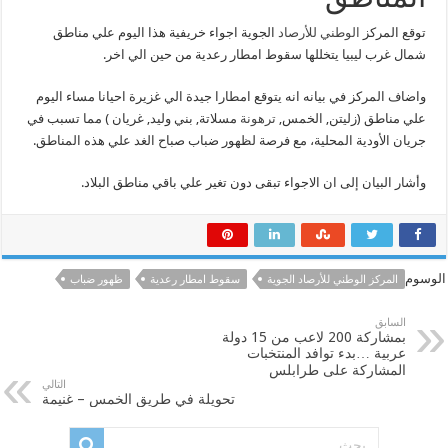
توقع المركز
الوطني للأرصاد
الجوية اجواء خريفية هذا اليوم علي مناطق
شمال غرب ليبيا يتخللها سقوط امطار رعدية من حين الي اخر.
واضاف المركز في بيانه انه يتوقع امطارا جيدة الي غزيرة احيانا مساء اليوم
علي مناطق (زليتن, الخمس,
ترهونة
مسلاتة, بني وليد, غريان ) مما تسبب في
جريان الأودية المحلية، مع فرصة لظهور ضباب صباح الغد علي هذه المناطق.
وأشار البيان إلى ان الاجواء تبقى دون تغير علي باقي مناطق البلاد.
الوسوم
المركز الوطني للأرصاد الجوية
سقوط امطار رعدية
ظهور ضباب
السابق
بمشاركة 200 لاعب من 15 دولة
عربية …بدء توافد المنتخبات
المشاركة على طرابلس
التالي
تحويلة في طريق الخمس – غنيمة