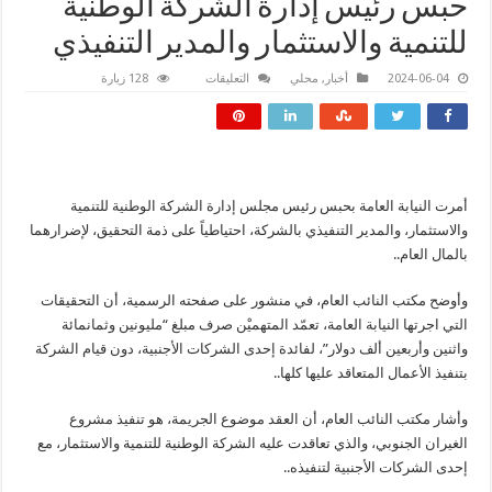
حبس رئيس إدارة الشركة الوطنية
للتنمية والاستثمار والمدير التنفيذي
على
2024-06-04
أخبار
,
محلي
التعليقات
128 زيارة
حبس
رئيس
إدارة
الشركة
الوطنية
للتنمية
والاستثمار
والمدير
أمرت النيابة العامة بحبس رئيس مجلس إدارة الشركة الوطنية للتنمية
التنفيذي
مغلقة
والاستثمار، والمدير التنفيذي بالشركة، احتياطياً على ذمة التحقيق، لإضرارهما
بالمال العام..
وأوضح مكتب النائب العام، في منشور على صفحته الرسمية، أن التحقيقات
التي اجرتها النيابة العامة، تعمّد المتهميْن صرف مبلغ “مليونين وثمانمائة
واثنين وأربعين ألف دولار”، لفائدة إحدى الشركات الأجنبية، دون قيام الشركة
بتنفيذ الأعمال المتعاقد عليها كلها..
وأشار مكتب النائب العام، أن العقد موضوع الجريمة، هو تنفيذ مشروع
الغيران الجنوبي، والذي تعاقدت عليه الشركة الوطنية للتنمية والاستثمار، مع
إحدى الشركات الأجنبية لتنفيذه..