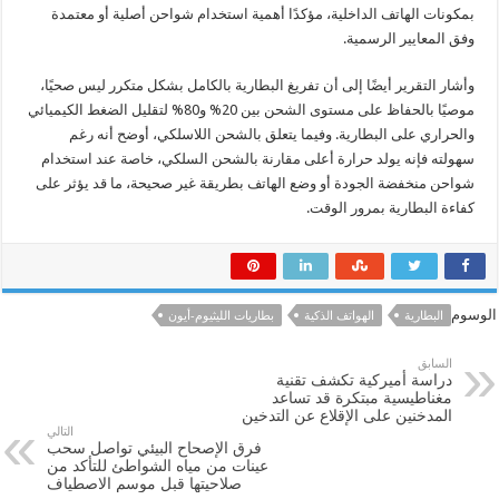
بمكونات الهاتف الداخلية، مؤكدًا أهمية استخدام شواحن أصلية أو معتمدة
وفق المعايير الرسمية.
وأشار التقرير أيضًا إلى أن تفريغ البطارية بالكامل بشكل متكرر ليس صحيًا،
موصيًا بالحفاظ على مستوى الشحن بين 20% و80% لتقليل الضغط الكيميائي
والحراري على البطارية. وفيما يتعلق بالشحن اللاسلكي، أوضح أنه رغم
سهولته فإنه يولد حرارة أعلى مقارنة بالشحن السلكي، خاصة عند استخدام
شواحن منخفضة الجودة أو وضع الهاتف بطريقة غير صحيحة، ما قد يؤثر على
كفاءة البطارية بمرور الوقت.
الوسوم
البطارية
الهواتف الذكية
بطاريات الليثيوم-أيون
السابق
دراسة أميركية تكشف تقنية
مغناطيسية مبتكرة قد تساعد
المدخنين على الإقلاع عن التدخين
التالي
فرق الإصحاح البيئي تواصل سحب
عينات من مياه الشواطئ للتأكد من
صلاحيتها قبل موسم الاصطياف