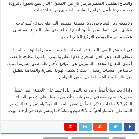
والنعناع الفلفلي المتميز بتركيز عالٍ من “المنثول” الذي يمنح شعوراً بالبرودة،
ويستخدم غالباً في أغراض التطبيب التقليدي وتهدئة الأعصاب.
ولا يمكن ذكر النعناع دون ذكر منطقة قمينس التى تقع نحو 40 كيلو غرب
بنغازي التي ارتبط اسمها بأجود أنواع النعناع، حتى صار “النعناع القمينسي”
علامة مسجلة للجودة و التركيز العالي للعطر.
في الحوش الليبي، النعناع هو الصيدلية ذا حضر المغص او التوتر او البرد ؛
فمغلي النعناع هو الحل السحري لآلام البطن والتوتر. أما في المطبخ، فالقصة
أعمق؛ النعناع المجفف المنبرش هو التوقيع الأخير على طبق الشربة الليبية،
خاصة في أمسيات رمضان، حيث لا تكتمل الهوية البصرية والمذاقية للطبق
دون تلك الرشة الخضراء التي تنعش للحواس.
وإذا أردت نعناعاً قوياً، لا تزرعه بالبذور؛ بل اعتمد على “العقلة”، قص غصناً
بطول 15 سم وضعه في تربة رطبة، وتأكد من حصوله على شمس الصباح
الباكر 3-5 ساعات، تذكر دائماً أن تقص “القمة النامية” باستمرار؛ فذلك يحفز
النبتة على الانتشار أفقياً لتملأ الأصيص، تماماً كما ينتشر عبقه في أرجاء البيت.