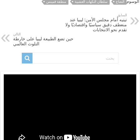
الوسوم
النعناع
سلطان النكهات العشبية
منطقة قمينس
السابق
تيتيه أمام مجلس الأمن: ليبيا عند
منعطف دقيق سياسيًا واقتصاديًا ولا
تقدم نحو الانتخابات
التالي
حين تضع الطبيعة ليبيا على خارطة
التلوث العالمي