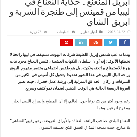
أبريل المنعنع .. حكاية النعناع في
ليبيا من قمينس إلى طنجرة الشربة و
ابريق الشاي
على
2026-04-22
أخبار
,
تقارير
التعليقات
76 زيارة
أبريل
المنعنع
..
حكاية
النعناع
بينما تداعب شمس إبريل اللطيفة شرفات البيوت، تستيقظ في ليبيا رائحة لا
في
ليبيا من
تخطئها الأنوف؛ إنه أوان سلطان النكهات العشبية ، فليس النعناع مجرد نبات
قمينس
إلى
يزرع للاستمتاع برائحته ونكهته، بل هو طقس اجتماعي يختصر مفهوم الروق
طنجرة
وراحة البال الليبي.في هذا الشهر تحديدا يتحول كل أصيص في الكثير من
الشربة
و
الشرفات و اركان الحدائق المنزلية إلى ورشة عمل خضراء، حيث تعتبر
ابريق
الشاي
العروة الربيعية الحالية هي الوقت الذهبي لضمان نمو كثيف وسريع
.
مغلقة
رغم وجود أكثر من 25 نوعاً حول العالم، إلا أن المطبخ والمزاج الليبي انحاز
بوضوح لنوعين وهما
النعناع البلدي صاحب الرائحة النفاذة والأوراق العريضة، وهو رفيق”الشاهي”
بلا منازع، حيث يمنحه المذاق العتيق الذي يعشقه الليبيون.