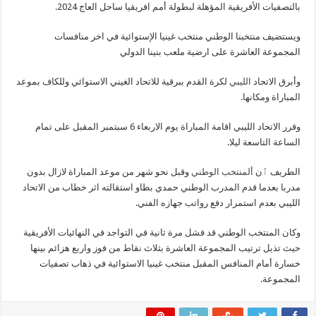
بالتصفيات الأفريقية المؤهلة لبطولة أمم افريقيا ساحل العاج 2024.
ويستضيف منتخبنا الوطني منتخب غينيا الإستوائية في اخر منافسات
المجموعة العاشرة على ارضية ملعب بنينا الدولي
وأبرق الاتحاد
الليبي
لكرة القدم ببرقية للاتحاد الغيني الاستوائي وللكاف بموعد
المباراة ومكانها.
وقرر الاتحاد الليبي اقامة المباراة يوم الاربعاء 6 سبتمبر المقبل على تمام
الساعة التاسعة ليلا.
الطريف ٱن
ألمنتخب الوطني
وقبل نحو شهر من موعد المباراة لازال بدون
مدربا بعدما قدم المدرب الوطني حمدي بطاو استقالته اثر خطاب من الاتحاد
الليبي بعدم استمرار دفع رواتب جهازه الفني.
وكان المنتخب الوطني قد فشل مرة ثانية في التواجد في النهائيات الأفريقية
حيث تذيل ترتيب المجموعة العاشرة بثلاث نقاط من فوز واربع هزائم بينها
خسارة أمام المنافس المقبل منتخب غينيا الاستوائية في ذهاب تصفيات
المجموعة.