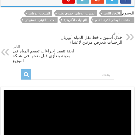
الوسوم
الاتحاد الليبي
المدرب الوطني حمدي بطاو
المنتخب الوطني
المنتخب الوطني لكرة القدم
النهائيات الأفريقية
للاتحاد الغيني الاستوائي
السابق
خلال أسبوع.. خط نقل المياه أبوزيان
الرحيبات يتعرض مرتين لاعتداء
التالي
لجنة تتفقد إجراءات تعقيم المياه في
مدينة بنغازي قبل ضخها في شبكة
التوزيع