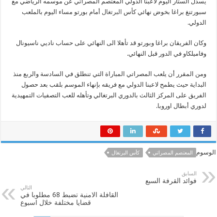
يسدل الستار اليوم لاعبنا الدولي المعتصم المصراتي عن موسمه الرياضي مع
سبورتنغ براغا بخوض نهائي كأس
البرتغال
أمام بورتو مساء اليوم بالملعب
الدولي.
وكان الفريقان براغا وبورتو قد تأهلا الى النهائي على حساب ناديي ناسيونال
وفاميلكاو في الدور قبل النهائي.
ومن المقرر أن يلعب المصراتي المباراة التي تنطلق في السادسة والربع منذ
البداية حيث يطمح لاعبنا الدولي مع فريقه بإنهاء الموسم بلقب بعد حصول
الفريق على المركز الثالث بالدوري البرتغالي وتأهله للعب التصفيات التمهيدية
لدوري أبطال اوروبا.
الوسوم
المعتصم المصراتي
كأس البرتغال
السابق
فوائد القرفة السبع
التالي
القافلة الامنية تضبط 68 مطلوبا في
قضايا مختلفة خلال اسبوع