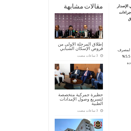
مقالات مشابهة
 الإصدار
لإجراءات
ق
إطلاق المرحلة الاولى من
قروض الإسكان الشبابي
ئد الاستثمار بنسبة 99.75% للمصارف المكتتبة و0.25% لمصرف
ليبيا المركزي بوصفه المضارب، مع توقع هامش ربح سنوي يتراوح بين 5.5%
ده
حظيرة جمركية متخصصة
لتسريع وصول الإمدادات
الطبية