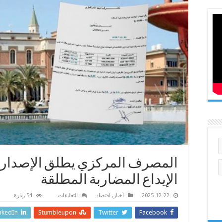
المصرف المركزي يطلق الإصدار
الإيداع المضاربة المطلقة
على
2025-12-22
أخبار
,
اقتصاد
التعليقات
54 زيارة
المصرف
المركزي
nkedIn
Stumbleupon
Twitter
Facebook
يطلق
الإصدار