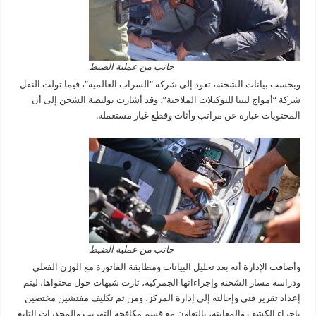
جانب من عملية الضبط
وبحسب بيانات الشحنة، تعود إلى شركة “السراب العالمية”، فيما تولت النقل
شركة “أمواج ليبيا للتوكيلات الملاحية”، وقد أشارت بوليصة الشحن إلى أن
المحتويات عبارة عن مراتب وأثاث وقطع غيار مستعملة.
جانب من عملية الضبط
وأضافت الإدارة أنه بعد تحليل البيانات ومطابقة الفاتورة مع الوزن الفعلي
ودراسة مسار الشحنة وإجراءاتها الجمركية، ثارت شبهات حول محتواها، ليتم
إعداد تقرير فني وإحالته إلى إدارة المركز، ومن ثم تكليف مفتشين مختصين
بإجراء الكشف والمعاينة، بالتعاون مع قسم مكافحة التهريب والمخدرات التابع