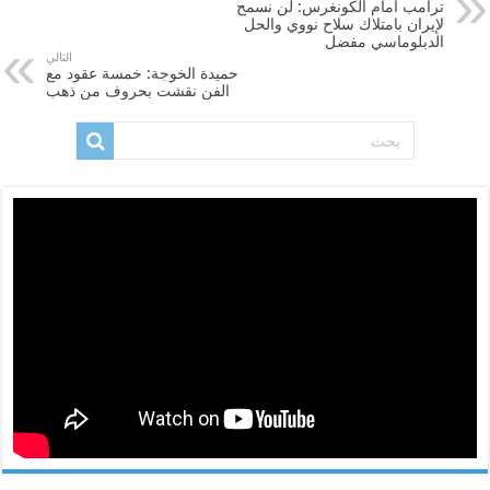
ترامب أمام الكونغرس: لن نسمح
لإيران بامتلاك سلاح نووي والحل
الدبلوماسي مفضل
التالي
حميدة الخوجة: خمسة عقود مع
الفن نقشت بحروف من ذهب