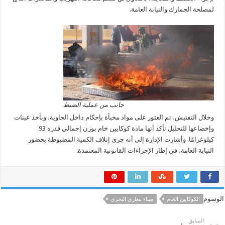
لمصلحة الجمارك والنيابة العامة.
جانب من عملية الضبط
وخلال التفتيش، تم العثور على مواد مخبأة بإحكام داخل الحاوية، وبأخذ عينات
وإخضاعها للتحليل تأكد أنها مادة كوكايين خام بوزن إجمالي قدره 93
كيلوغرامًا. وأشارت الإدارة إلى أنه جرى إتلاف الكمية المضبوطة بحضور
النيابة العامة، في إطار الإجراءات القانونية المعتمدة.
الوسوم
الكوكايين الخام
ميناء بنغازي البحري
السابق