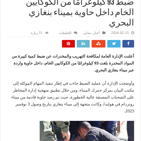
ضبط 93 كيلوغرامًا من الكوكايين
الخام داخل حاوية بميناء بنغازي
البحري
على
2026-02-25
أخبار
,
محلي
التعليقات
51 زيارة
ضبط
93
كيلوغرامًا
من
الكوكايين
أعلنت الإدارة العامة لمكافحة التهريب والمخدرات عن ضبط كمية كبيرة من
الخام
داخل
المواد المخدرة بلغت 93 كيلوغرامًا من الكوكايين الخام، داخل حاوية واردة
حاوية
بميناء
عبر ميناء بنغازي البحري.
بنغازي
البحري
مغلقة
وأوضحت الإدارة أن عملية الضبط جاءت في إطار تنفيذ المهام الموكلة إلى
مكتب البيان بمركز جمرك الميناء، ومن خلال تطبيق منهجية إدارة المخاطر
على الشحنات المصنفة عالية الخطورة، حيث تم رصد حاوية قادمة من ميناء
روتردام في هولندا، وكانت متجهة إلى ميناء بنغازي بتاريخ وصول 3 نوفمبر
2025.