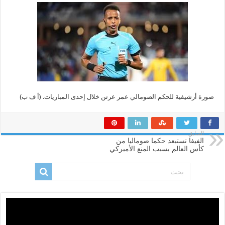
عرتن
من
مونديال
2026
بعد
منعه
من
دخول
الولايات
المتحدة
مغلقة
صورة أرشيفية للحكم الصومالي عمر عرتن خلال إحدى المباريات. (أ ف ب)
السابق
الفيفا تستبعد حكما صوماليا من
كأس العالم بسبب المنع الأميركي