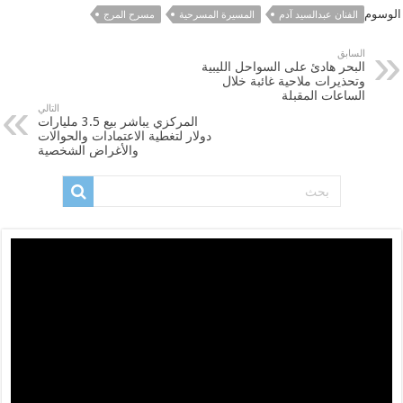
الوسوم
الفنان عبدالسيد آدم
المسيرة المسرحية
مسرح المرج
السابق
البحر هادئ على السواحل الليبية
وتحذيرات ملاحية غائبة خلال
الساعات المقبلة
التالي
المركزي يباشر بيع 3.5 مليارات
دولار لتغطية الاعتمادات والحوالات
والأغراض الشخصية