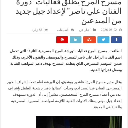
مسرح المرج يطلق فعاليات “دورة
الفنان علي ناصر” لإعداد جيل جديد
من المبدعين
على
2026-06-02
أخبار
,
فن
التعليقات
56 زيارة
مسرح
المرج
يطلق
فعاليات
“دورة
انطلقت بمسرح
المرج
فعاليات “ورشة المرج المسرحية الثانية” التي تحمل
الفنان
علي
اسم الفنان الراحل علي ناصر للمسرح والموسيقى والفنون الأخرى، وذلك
ناصر”
لإعداد
ضمن الموسم المسرحي الذي ينظمه
المسرح
بهدف دعم المواهب الشابة
جيل
وصقل قدراتها الفنية.
جديد
من
المبدعين
مغلقة
وقال مدير مسرح المرج، عاشور بوشوق، إن الورشة تُقام تحت إشراف الخبير
المسرحي الفنان عبدالسيد آدم، وبدأت أعمالها بافتتاح شعبة الطفل بإشراف
عدد من أعضاء مسرح المرج المتخصصين، مشيراً إلى أن الدورة تستهدف
إعداد جيل مهني يمتلك الأدوات الفنية اللازمة لمواصلة المسيرة المسرحية
والفنية في المدينة.