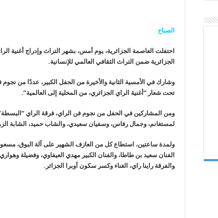
التراث
العالمي..
الجزائر
تحتفل
الصباح
بفنّ
الراي
مغلقة
احتفلت العاصمة الجزائرية، يوم أمس، بشهر التراث وإدراج أغنية الرا
الجزائرية ضمن التراث الثقافي العالمي للإنسانية.
وشارك في الأمسية الثانية والأخيرة من الحفل الكبير، عددًا من نجوم ف
تحت شعار “أغنية الراي الجزائري، من المحلية إلى العالمية”.
ومن المشاركين في الحفل من نجوم فن الراي، فرقة الراي “البسطة”
لمستغانم، وجمال رفاس، وسفيان سعيدي، والشاب حميد، الشابة الزهو
ولمدة ساعتين، استطاع كل من العازف الشهير على آلة البوق، مسعود
الفنان سعيد بن طاطا، والفنان الكبير مهدي العيفاوي، وفضيلة وهوار
والفرقة راينا راي، الغناء وكسر سكون أوبرا الجزائر.