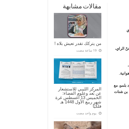
مقالات مشابهة
ي
من يتركك تقدر تعيش بلاه !
نّ الراي،
انية.
 بلمو، مع
المركز الليبي للاستشعار
ي بن شنات
عن بُعد وعلوم الفضاء:
الخميس 13 أغسطس غرة
شهر ربيع الأول 1448 هـ
فلكيًا
‏يوم واحد مضت