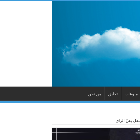
منوعات
تحليق
من نحن
تفل بفنّ الراي