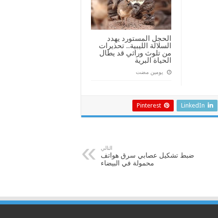
الحجل المستورد يهدد
السلالة الليبية.. تحذيرات
من تلوث وراثي قد يطال
الحياة البرية
‏يومين مضت
Pinterest
LinkedIn
التالي
ضبط تشكيل عصابي سرق هواتف
محمولة في البيضاء