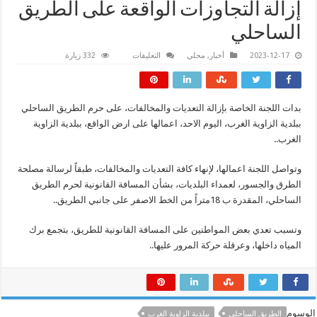
إزالة التجاوزات الواقعة على الطريق
الساحلي
على
2023-12-17
أخبار
,
محلي
التعليقات
332 زيارة
إزالة
التجاوزات
الواقعة
على
الطريق
بدات اللجنة الخاصة بإزالة التعديات والمخالفات، على حرم الطريق الساحلي
الساحلي
مغلقة
ببلدية الزاوية الغرب، اليوم الاحد، اعمالها على ارض الواقع، ببلدية الزاوية
الغرب..
وتواصل اللجنة اعمالها، لإنهاء كافة التعديات والمخالفات، طبقاً لرسالة مصلحة
الطرق والجسور، لعمداء البلديات، بشأن المسافة القانونية لحرم الطريق
الساحلي، المقدرة ب 18متراً من الخط الاصفر على جانبي الطريق..
وتسبب تعدي بعض المواطنين على المسافة القانونية للطريق، بتجمع برك
المياه داخلها، وعرقلة حركة المرور عليها..
الوسوم
الطريق الساحلي
ببلدية الزاوية الغرب