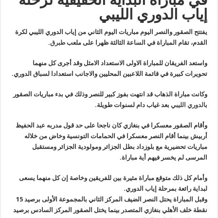
لرحلة
إياب الدوري الليبي
إياب
الدوري
الليبي
مغلقة
يفتتح الصقور والنصر اليوم مباريات اليوم الثاني من إياب الدوري الليبي لكرة
القدم،
تقام المباراة في الساعة الثالثة ظهرا على ملعب
طبرق
.
واستعد الفريقان للمباراة الاولى الاستعداد الامثل وقد أجرى كل منهما
تحويرات كبيرة في قائمة اللاعبين المحليين والاجانب استعدادا لسباق الدوري.
وكانت مباراة الذهاب قد انتهت بفوز كبير للنصر وذلك في بدء مباريات الصقور
ب
الدوري الليبي
بعد غياب دام لسنوات طويلة.
وأقام الصقور معسكرا في بنغازي كان ناجحا على حد قول مدربه عبد الحفيظ
أربيش بينما أقام النصر معسكرا في الحمامات التونسية وخاض من خلاله
مباريات تحضيرية مع بلوزداد بطل الجزائر ومولودية الجزائر ومستقبل
المرسى لم يخسر فيهم أية مباراة.
وأمام كل ذلك متوقع مباراة مثيرة بين للفريقين وخاصة إن كل منهما يسعى
لبداية رائعة بمرحلة إياب الدوري.
وقبل المباراة يحتل النصر الضيف المركز الثاني بالمجموعة الأولى برصيد 15
نقطة خلف الأهلي بنغازي المتصدر بينما يختل الصقور المركز السادس برصيد