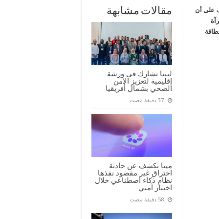
مقالات مشابهة
، على أن
آة
طاقة
ليبيا تشارك في ورشة
إقليمية لتعزيز الأمن
الصحي بشمال أفريقيا
ميتا تكشف عن حادثة
اختراق غير مقصود نفذها
نظام ذكاء اصطناعي خلال
اختبار أمني