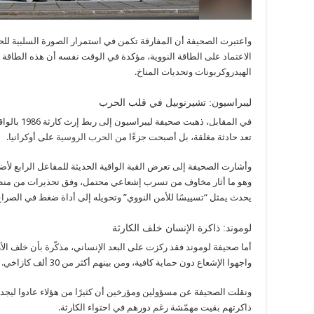
واعتبرت الصحيفة أن المفارقة تكمن في استمرار الصورة السلبية للح
الاعتماد على الطاقة النووية، مؤكدة في الوقت نفسه أن هذه الطاقة 
الهيدروكربونات وتحديات المناخ.
ليبراسيون: تشيرنوبيل في قلب الحرب
في المقابل، 
تعد حادثة مغلقة، بل أصبحت جزءًا من
الحرب الروسية
على أوكرانيا.
وهو ما أثار مخاوف من تسرب إشعاعي محتمل، وفق تحذيرات من منظمات
يحدث يمثل “تسييسًا للأمن النووي” وتحويله إلى أداة ضغط في الصراع
لوموند: ذاكرة الإنسان خلف الكارثة
أما صحيفة لوموند فقد ركزت على البعد الإنساني، مذكّرة بأن خلف الأ
واجهوا الإشعاع دون حماية كافية، ومن بينهم أكثر من 30 ألف كازاخي.
ونقلت الصحيفة عن مسؤولين ومؤرخين أن كثيرًا من هؤلاء عادوا ليجدو
ذاكرتهم بقيت مهمّشة رغم دورهم في احتواء الكارثة.