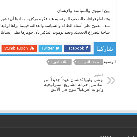
بين النووي والسياسة والإنسان
وتتقاطع قراءات الصحف الفرنسية عند فكرة مركزية مفادها أن تشيرنوب
ملف مفتوح على أسئلة الطاقة والسياسة والعدالة، فبينما تراها لوفيغا
ساحة للصراع الحديث، وتعيد لوموند التذكير بأن جوهرها يظل إنسانيًا
Stumbleupon
Twitter
Facebook
شاركها
الوسوم
الصحف الفرنسية
الطاقة النووية
السابق
تونس وليبيا تُدشنان عهداً جديداً من
التكامل: حزمة مشاريع استراتيجية
و”بوابة أفريقيا” تلوح في الأفق