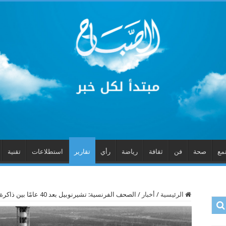
مع
صحة
فن
ثقافة
رياضة
رأي
تقارير
استطلاعات
تقنية
الرئيسية
/
أخبار
/
الصحف الفرنسية: تشيرنوبيل بعد 40 عامًا بين ذاكرة النووي والحرب والطاقة والمأساة الإنسانية