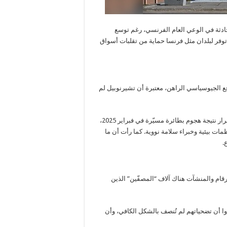
ادثة في الوعي العام الفرنسي، رغم توسع
توفر لبلدان مثل فرنسا حماية من تقلبات أسواق
ذهبت صحيفة ليبراسيون إلى ربط إرث كارثة 1986 بالواقع الجيوسياسي الراهن، معتبرة أن تشيرنوبيل لم
وأشارت الصحيفة إلى تعرض القبة الواقية الحديثة للمفاعل الرابع لأضرار نتيجة هجوم بطائرة مسيّرة في فبراير 2025،
 بيئية وخبراء سلامة نووية. كما رأت أن ما
.
رقام والمنشآت هناك آلاف “المصفّين” الذين
ا أن تضحياتهم لم تُنصف بالشكل الكافي، وأن