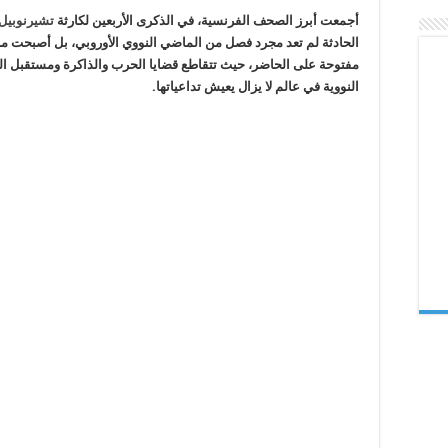
40
أجمعت أبرز الصحف الفرنسية، في الذكرى الأربعين لكارثة
تشيرنوبيل
عامًا
بين
الحادثة لم تعد مجرد فصل من الماضي النووي الأوروبي، بل أصبحت مر
ذاكرة
النووي
مفتوحة على الحاضر، حيث تتقاطع قضايا الحرب والذاكرة ومستقبل ال
والحرب
النووية في عالم لا يزال يعيش تداعياتها.
والطاقة
والمأساة
الإنسانية
مغلقة