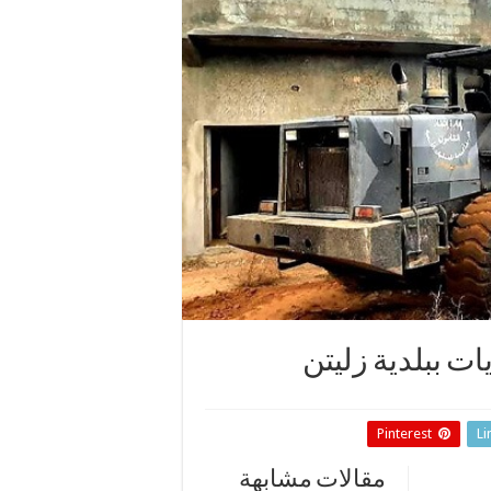
ات ببلدية زليتن
Pinterest
Li
مقالات مشابهة