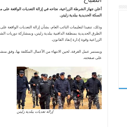
زليتن
مغلقة
أعلن جهاز الشرطة الزراعية، نجاحه في إزالة التعديات الواقعة على م
السكة الحديدية ببلدية زليتن.
وذلك، تنفيذا لتعليمات النائب العام، بشأن إزالة التعديات الواقعة على
الطرق الحديدية بمنطقة الدافنية ببلدية زليتن، وبمشاركة دوريات ال
الزراعية وقوة إدارة إنفاذ القانون.
ويستمر عمل الغرفة، لحين الانتهاء من الأعمال المكلفة بها، وفق منشو
على صفحته.
إزالة تعديات ببلدية زليتن