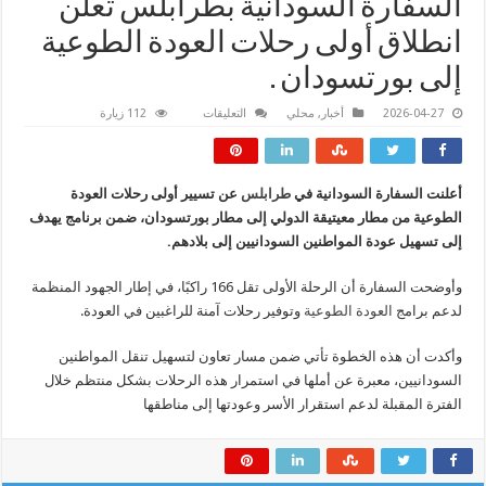
السفارة السودانية بطرابلس تعلن
انطلاق أولى رحلات العودة الطوعية
إلى بورتسودان .
على
2026-04-27
أخبار
,
محلي
التعليقات
112 زيارة
السفارة
السودانية
بطرابلس
تعلن
انطلاق
أعلنت السفارة السودانية في
طرابلس
عن تسيير أولى رحلات العودة
أولى
رحلات
الطوعية من مطار معيتيقة الدولي إلى مطار بورتسودان، ضمن برنامج يهدف
العودة
الطوعية
إلى تسهيل عودة المواطنين السودانيين إلى بلادهم.
إلى
بورتسودان
.
وأوضحت السفارة أن الرحلة الأولى تقل 166 راكبًا، في إطار الجهود المنظمة
مغلقة
لدعم برامج
العودة الطوعية
وتوفير رحلات آمنة للراغبين في العودة.
وأكدت أن هذه الخطوة تأتي ضمن مسار تعاون لتسهيل تنقل المواطنين
السودانيين، معبرة عن أملها في استمرار هذه الرحلات بشكل منتظم خلال
الفترة المقبلة لدعم استقرار الأسر وعودتها إلى مناطقها