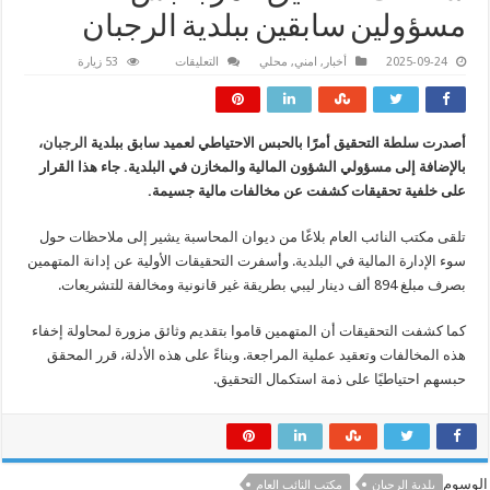
مسؤولين سابقين ببلدية الرجبان
على
2025-09-24
أخبار
,
امني
,
محلي
التعليقات
53 زيارة
سلطات
التحقيق
تأمر
بحبس
مسؤولين
أصدرت سلطة التحقيق أمرًا بالحبس الاحتياطي لعميد سابق ببلدية
الرجبان
،
سابقين
ببلدية
بالإضافة إلى مسؤولي الشؤون المالية والمخازن في البلدية. جاء هذا القرار
الرجبان
مغلقة
على خلفية تحقيقات كشفت عن مخالفات مالية جسيمة.
تلقى مكتب النائب العام بلاغًا من ديوان المحاسبة يشير إلى ملاحظات حول
سوء الإدارة المالية في
البلدية
. وأسفرت التحقيقات الأولية عن إدانة المتهمين
بصرف مبلغ 894 ألف دينار ليبي بطريقة غير قانونية ومخالفة للتشريعات.
كما كشفت التحقيقات أن المتهمين قاموا بتقديم وثائق مزورة لمحاولة إخفاء
هذه المخالفات وتعقيد عملية المراجعة. وبناءً على هذه الأدلة، قرر المحقق
حبسهم احتياطيًا على ذمة استكمال التحقيق.
الوسوم
بلدية الرجبان
مكتب النائب العام