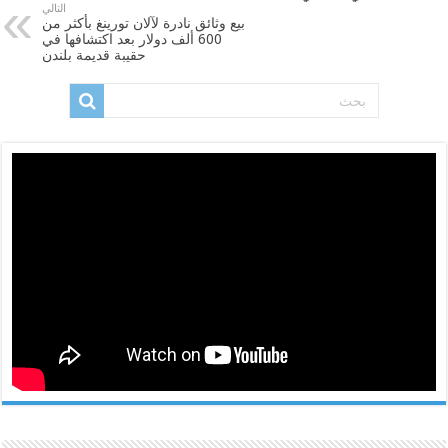
التالي
بيع وثائق نادرة لآلان تورينغ بأكثر من
600 ألف دولار بعد اكتشافها في
حقيبة قديمة بلندن