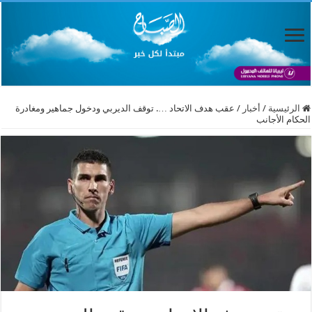
الرئيسية
/
أخبار
/
عقب هدف الاتحاد …. توقف الديربي ودخول جماهير ومغادرة
الحكام الأجانب