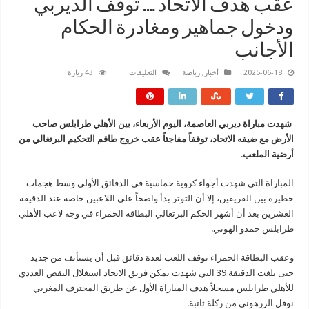
عقب هدف الاتحاد …. توقف الديربي
ودخول جماهير ومغادرة الحكام
الأجانب
على
2025-06-18
أخبار
,
رياضة
التعليقات
43 زيارة
عقب
هدف
الاتحاد
….
توقف
شهدت مباراة ديربي العاصمة، اليوم الأربعاء، بين الأهلي طرابلس صاحب
الديربي
ودخول
الأرض مع ضيفه الاتحاد، توقفاً مفاجئاً عقب خروج طاقم التحكيم البرتغالي من
جماهير
ومغادرة
أرضية الملعب
.
الحكام
الأجانب
مغلقة
المباراة التي شهدت أجواء كروية حماسية في الدقائق الأولى وسط هجمات
خطيرة بين الفريقين، إلا أن التوتر بدأ واضحاً على اللاعبين خاصة عند الدقيقة
العشرين بعد أن أشهر الحكم البرتغالي البطاقة الحمراء في وجه لاعب الأهلي
طرابلس حمدو الهوني.
وعقب البطاقة الحمراء توقف اللعب لعدة دقائق قبل أن يستأنف من جديد
حتى بلغت الدقيقة 39 التي شهدت تمكن فريق الاتحاد استغلال النقص العددي
للأهلي طرابلس مسجلاً هدف المباراة الأول عن طريق المحترف المغربي
نوفل الزرهوني من ركلة ثاتبة.