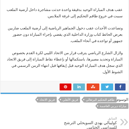
عقب هدف المباراة الوحيد بدقيقة واحدة حدثت مشاجرة داخل أرضية الملعب
سببت في خروج طاقم التحكيم إلى غرفة الملابس.
وتصاعدت الأحداث عقب دخول الجماهير الرياضية إلى أرضية الملعب ضاربين
بعرض الحائط كتاب وزارة الداخلية الذي يقضي بإجراء المباراة دون حضور
جمهور أو تواجده في أنحاء الملعب.
ولازال الشارع الرياضي يترقب قرار من الاتحاد الليبي لكرة القدم بخصوص
المباراة وتحديد مصيرها، باستكمالها أو بإعطاء نقاط المباراة إلى فريق الاتحاد
الذي سجل هدف المباراة الوحيد قبل إيقافها قبل انتهاء الزمن الرسمي في
الشوط الأول.
الوسوم
طاقم التحكيم البرتغالي
فريق الأهلي
فريق الاتحاد
مباراة ديربي العاصمة
السابق
كوليبالي يهدي السويحلي الترشح
للسداسي الختامي