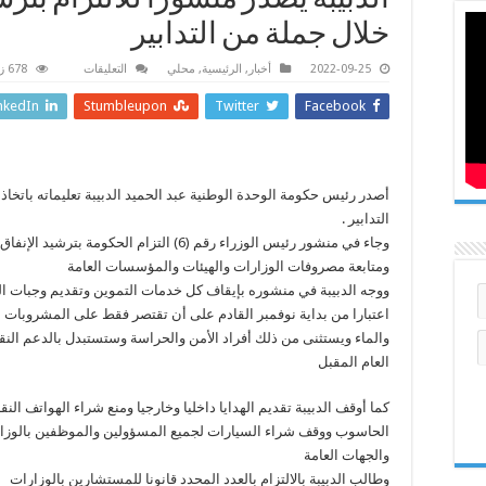
الدبيبة يصدر منشورا للالتزام بترش
خلال جملة من التدابير
على
2022-09-25
أخبار
,
الرئيسية
,
محلي
التعليقات
678 زيارة
الدبيبة
يصدر
nkedIn
Stumbleupon
Twitter
Facebook
منشورا
للالتزام
بترشيد
الإنفاق
العام
من
أصدر رئيس حكومة الوحدة الوطنية عبد الحميد الدبيبة تعليماته باتخاذ
خلال
جملة
التدابير .
من
التدابير
وجاء في منشور رئيس الوزراء رقم (6) التزام الحكومة بترشيد الإ
مغلقة
ومتابعة مصروفات الوزارات والهيئات والمؤسسات العامة
ووجه الدبيبة في منشوره بإيقاف كل خدمات التموين وتقديم وجبات ا
اعتبارا من بداية نوفمبر القادم على أن تقتصر فقط على المشروبات 
والماء ويستثنى من ذلك أفراد الأمن والحراسة وستستبدل بالدعم النق
العام المقبل
كما أوقف الدبيبة تقديم الهدايا داخليا وخارجيا ومنع شراء الهواتف النق
الحاسوب ووقف شراء السيارات لجميع المسؤولين والموظفين بالوزا
والجهات العامة
وطالب الدبيبة بالالتزام بالعدد المحدد قانونا للمستشارين بالوزارات