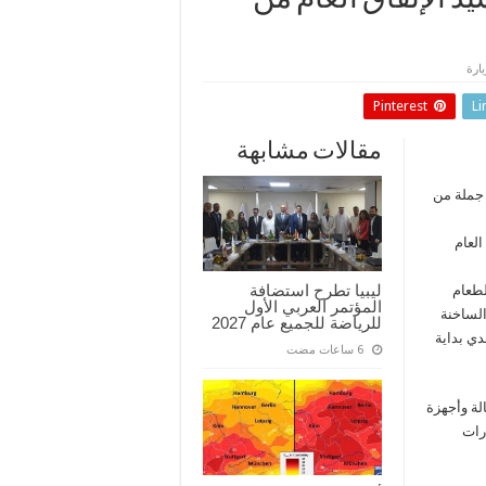
يد الإنفاق العام من
Pinterest
Li
مقالات مشابهة
 جملة من
نفاق العام
ليبيا تطرح استضافة
لطعام
المؤتمر العربي الأول
الساخنة
للرياضة للجميع عام 2027
دي بداية
الة وأجهزة
رات