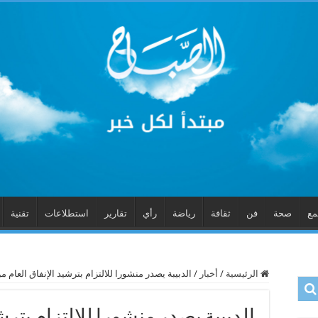
مع
صحة
فن
ثقافة
رياضة
رأي
تقارير
استطلاعات
تقنية
الرئيسية
/
أخبار
/
الدبيبة يصدر منشورا للالتزام بترشيد الإنفاق العام م