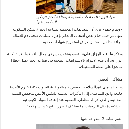
مواطنون : المخالفات المحيطة بصناعة الخبز لايمكن
السكوت عنها
«وسام حمد»
يرى أن المخالفات المحيطة بصناعة الخبز لا يمكن السكوت
عنها، من قبيل قيام بعض أصحاب المخابز بإجراء عمليات سحب دم للعمالة
الوافدة داخل المخابز بغرض استخراج شهادات صحية.
ويؤكد
«أ. عبد الرزاق علي»
، عضو هيئة تدريس في مجال الغذاء والتغذية بكلية
الزراعة، أن عدم الالتزام بالاشتراطات الصحية في صناعة الخبز يمثل خطرًا
مباشرًا على صحة المستهلك.
مشاكل الدقيق
وتنبه
«د. منى عبدالسلام
»، تخصص كيمياء وتقنية الحبوب بكلية علوم الأغذية
جامعة وادي الشاطئ، إلى التأثيرات السلبية للدقيق الأبيض منخفض القيمة
الغذائية، والذي “تزداد مخاطره الصحية عند إضافة المواد الكيميائية
المؤكسدة مثل البرومات، ما يضاعف الضرر الناتج عن استهلاكه”.
اشتراطات لا مندوحة عنها