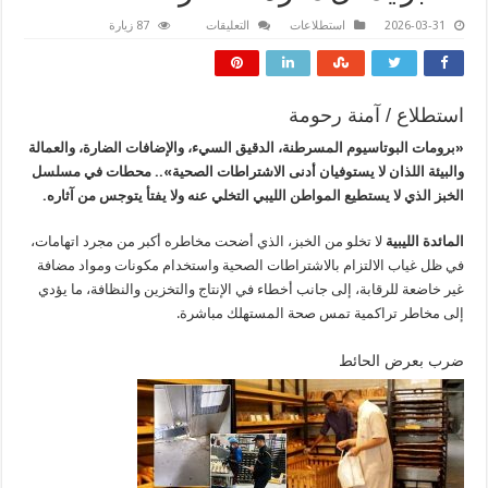
على
2026-03-31
استطلاعات
التعليقات
87 زيارة
الخبز
يدخل
دائرة
الخطر
مغلقة
استطلاع / آمنة رحومة
«برومات البوتاسيوم المسرطنة، الدقيق السيء، والإضافات الضارة، والعمالة
والبيئة اللذان لا يستوفيان أدنى الاشتراطات الصحية».. محطات في مسلسل
الخبز الذي لا يستطيع المواطن الليبي التخلي عنه ولا يفتأ يتوجس من آثاره.
المائدة الليبية
لا تخلو من الخبز، الذي أضحت مخاطره أكبر من مجرد اتهامات،
في ظل غياب الالتزام بالاشتراطات الصحية واستخدام مكونات ومواد مضافة
غير خاضعة للرقابة، إلى جانب أخطاء في الإنتاج والتخزين والنظافة، ما يؤدي
إلى مخاطر تراكمية تمس صحة المستهلك مباشرة.
ضرب بعرض الحائط