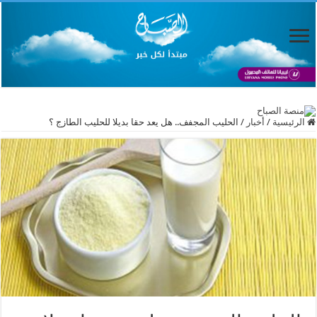
الرئيسية
/
أخبار
/
الحليب المجفف.. هل يعد حقا بديلا للحليب الطازج ؟