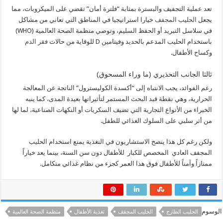
تعد عملية التجفيف والبسترة بمثابة “فلترة أمان” تقضي على الميكروبات، مما
يجعل
الحليب المجفف
خيارا استراتيجيا في المناطق التي تعاني من مشاكل
في سلاسل التبريد أو الحفظ السليم، وتوصي منظمة الصحة العالمية (WHO)
باستخدام الحليب المدعم بالحديد وفيتامين D للوقاية من حالات
فقر الدم
وكساح الأطفال.
ثالثا الجانب التحذيري (ما وراء المسحوق)
رغم الفوائد، يجب الانتباه إلى “أكسدة الكوليسترول” الناتجة عن المعالجة
الحرارية، وهي نقطة قيد البحث المستمر لتأثيراتها بعيدة المدى، كما ينبه
الخبراء من الأنواع التجارية التي تضيف السكريات أو النكهات الصناعية، لما لها
من أثر سلبي على السلوك الغذائي للطفل.
ولكن رغم كل هذا ينصح الاستشاريون في التغذية يمنع استخدام الحليب
المجفف العادي المخصص للكبار للأطفال دون سن السنة، بينما يعد خياراً
ممتازاً وآمناً للأطفال فوق هذا العمر كجزء من نظام غذائي متكامل.
الوسوم
الحليب الطازج
الحليب المجفف
تغذية الأطفال
منظمة الصحة العالمية