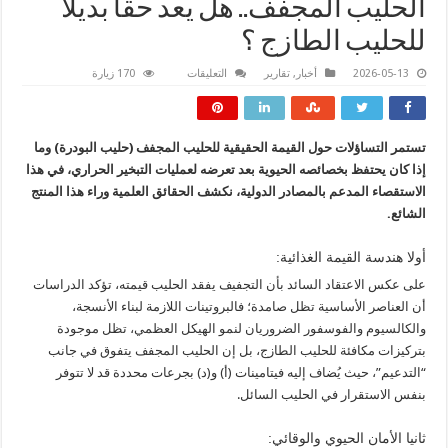
الحليب المجفف.. هل يعد حقا بديلا
للحليب الطازج ؟
على
2026-05-13
أخبار
,
تقارير
التعليقات
170 زيارة
الحليب
المجفف..
هل
يعد
حقا
تستمر التساؤلات حول القيمة الحقيقية للحليب المجفف (حليب البودرة) وما
بديلا
للحليب
إذا كان يحتفظ بخصائصه الحيوية بعد تعرضه لعمليات التبخير الحراري، في هذا
الطازج
؟
الاستقصاء المدعم بالمصادر الدولية، نكشف الحقائق العلمية وراء هذا المنتج
مغلقة
الشائع.
أولا هندسة القيمة الغذائية:
على عكس الاعتقاد السائد بأن التجفيف يفقد الحليب قيمته، تؤكد الدراسات
أن العناصر الأساسية تظل صامدة؛ فالبروتينات اللازمة لبناء الأنسجة،
والكالسيوم والفوسفور الضروريان لنمو الهيكل العظمي، تظل موجودة
بتركيزات مكافئة للحليب الطازج، بل إن الحليب المجفف يتفوق في جانب
“التدعيم”، حيث يُضاف إليه فيتامينات (أ) و(د) بجرعات محددة قد لا تتوفر
بنفس الاستقرار في الحليب السائل.
ثانيا الأمان الحيوي والوقائي: