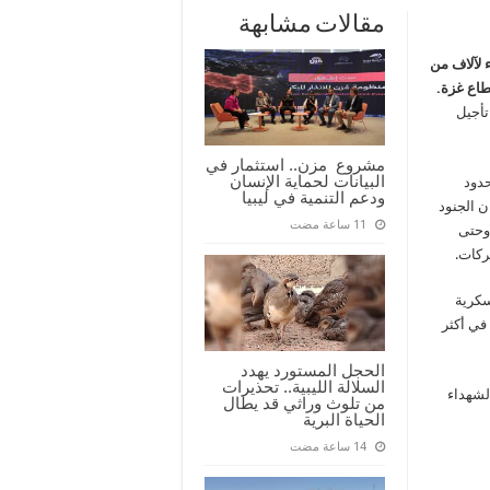
مقالات مشابهة
 لآلاف من
اع غزة.
تأجيل
مشروع مزن.. استثمار في
البيانات لحماية الإنسان
حدود
ودعم التنمية في ليبيا
ن الجنود
 وحتى
ركات.
سكرية
في أكثر
الحجل المستورد يهدد
السلالة الليبية.. تحذيرات
لشهداء
من تلوث وراثي قد يطال
الحياة البرية