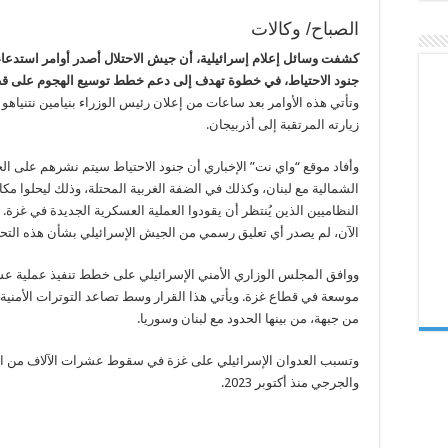
لتوسيع
العدوان
الصباح/ وكالات
على
غزة
كشفت وسائل إعلام إسرائيلية، أن جيش الاحتلال أصدر أوامر استدعاء
مغلقة
جنود الاحتياط، في خطوة تهدف إلى دعم خطط توسيع الهجوم على قط
وتأتي هذه الأوامر بعد ساعات من إعلان رئيس الوزراء بنيامين نتنياهو 
زيارته المرتقبة إلى أذربيجان.
وأفاد موقع “واي نت” الإخباري أن جنود الاحتياط سيتم نشرهم على ال
الشمالية مع لبنان، وكذلك في الضفة الغربية المحتلة، وذلك ليحلوا مكا
النظاميين الذين يُنتظر أن يقودوا العملية العسكرية الجديدة في غزة.
الآن، لم يصدر أي تعليق رسمي من الجيش الإسرائيلي بشأن هذه التح
ووافق المجلس الوزاري الأمني الإسرائيلي على خطط تنفيذ عملية ع
موسعة في قطاع غزة. ويأتي هذا القرار وسط تصاعد التوترات الأمنية 
من جبهة، من بينها الحدود مع لبنان وسوريا.
وتسبب العدوان الإسرائيلي على غزة في سقوط عشرات الآلاف من ا
والجرجي منذ أكتوبر 2023.