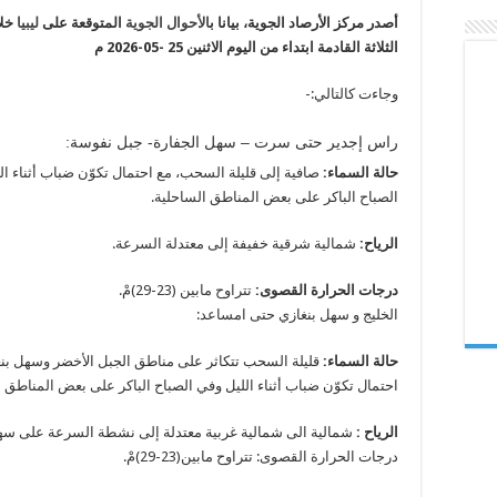
كافة
أصدر مركز الأرصاد الجوية، بيانا ب
الأحوال الجوية
المتوقعة على
ليبيا
خلا
مناطق
البلاد
الثلاثة القادمة ابتداء من اليوم الاثنين 25 -05-2026 م
اليوم
الاثنين
مغلقة
وجاءت كالتالي:-
راس إجدير حتى سرت – سهل الجفارة- جبل نفوسة:
حالة السماء:
صافية إلى قليلة السحب، مع احتمال تكوّن ضباب أثناء ال
الصباح الباكر على بعض المناطق الساحلية.
الرياح:
شمالية شرقية خفيفة إلى معتدلة السرعة.
درجات الحرارة القصوى:
تتراوح مابين (23-29)مْ.
الخليج و سهل بنغازي حتى امساعد:
حالة السماء:
قليلة السحب تتكاثر على مناطق الجبل الأخضر وسهل بن
احتمال تكوّن ضباب أثناء الليل وفي الصباح الباكر على بعض المناطق ا
الرياح :
شمالية الى شمالية غربية معتدلة إلى نشطة السرعة على سهل
درجات الحرارة القصوى: تتراوح مابين(23-29)مْ.