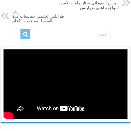
المريخ السوداني يختار ملعب الابيض
لمواجهة اهلي طرابلس
التالي
طرابلس تحتضن خماسيات كرة
القدم للصم تحت 21عام