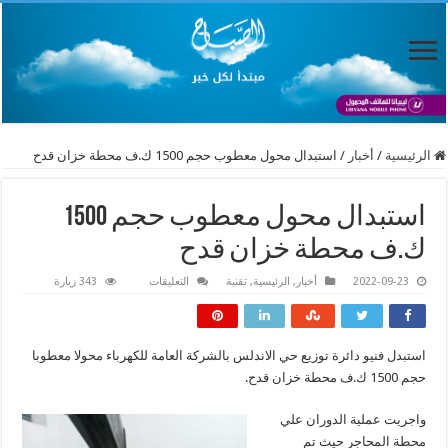
الرئيسية
/
أخبار
/
استبدال محول معطوب حجم 1500 ك.ف محطة خزان قدح
استبدال محول معطوب حجم 1500
ك.ف محطة خزان قدح
على
2022-09-23
أخبار
,
الرئيسية
,
تقنية
التعليقات
343 زيارة
استبدال
محول
معطوب
حجم
1500
استبدل فنيو دائرة توزيع حي الاندلس بالشركة العامة للكهرباء محولا معطوبا
ك.ف
محطة
حجم 1500 ك.ف محطة خزان قدح.
خزان
قدح
مغلقة
واجريت عملية الدوران علي
محطة المحاجر حيث تم