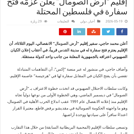
​إقليم “أرض الصومال” يعلن عزمّه فتح
سفارة في فلسطين المحتلة
على
2026-05-19
أخبار
,
دولي
التعليقات
29 زيارة
إقليم
“أرض
الصومال”
يعلن
​أعلن محمد حاجي، سفير إقليم “
أرض الصومال
” الانفصالي، اليوم الثلاثاء، أن
عزمّه
فتح
الإقليم يعتزم فتح سفارة له في مدينة
القدس
قريباً، في أعقاب إعلان الكيان
سفارة
في
الصهيوني اعترافه بالجمهورية المعلنة من جانب واحد كدولة مستقلة.
فلسطين
المحتلة
مغلقة
​وأضاف حاجي، في منشور له عبر منصة “إكس”، أن التفاهمات المتبادلة
تقضي بأن يفتح الكيان في المقابل سفارة لها في “هرجيسة” عاصمة الإقليم.
​وكانت سلطات الاحتلال الصهيوني قد اتخذت خطوة الاعتراف بـ “أرض
الصومال” في ديسمبر الماضي، وهي الخطوة الأولى من نوعها دولياً تجاه
الإقليم منذ إعلانه الانفصال عام 1991 عقب اندلاع الحرب الأهلية في الصومال،
وهو ما واجهته الحكومة الصومالية في مقديشو برفض قاطع، معتبرةً القرار
اعتداءً سافراً على سيادتها ووحدة أراضيها.
​وتسعى سلطات الإقليم (المحمية البريطانية السابقة) من خلال هذا التقارب
الدبلوماسي مع الكيان إلى محاولة تعزيز حضورها السياسي وفتح قنوات