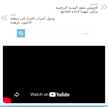
السابق
الجويفي يتفقد المدينة الرياضية
بزليتن تمهيداً لإعادة افتتاحها
التالي
وصول أسراب الجراد إلى منطقة
الداوون بترهونة