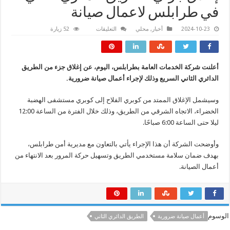
في طرابلس لاعمال صيانة
على
2024-10-23
أخبار
,
محلي
التعليقات
52 زيارة
إغلاق
جزئي
للطريق
الدائري
الثاني
أعلنت شركة الخدمات العامة بطرابلس، اليوم، عن إغلاق جزء من الطريق
في
طرابلس
الدائري الثاني السريع وذلك لإجراء أعمال صيانة ضرورية.
لاعمال
صيانة
مغلقة
وسيشمل الإغلاق الممتد من كوبري الفلاح إلى كوبري مستشفى الهضبة
الخضراء، الاتجاه الشرقي من الطريق، وذلك خلال الفترة من الساعة 12:00
ليلا حتى الساعة 6:00 صباحًا.
وأوضحت الشركة أن هذا الإجراء يأتي بالتعاون مع مديرية أمن طرابلس،
بهدف ضمان سلامة مستخدمي الطريق وتسهيل حركة المرور بعد الانتهاء من
أعمال الصيانة.
الوسوم
أعمال صيانة ضرورية
الطريق الدائري الثاني