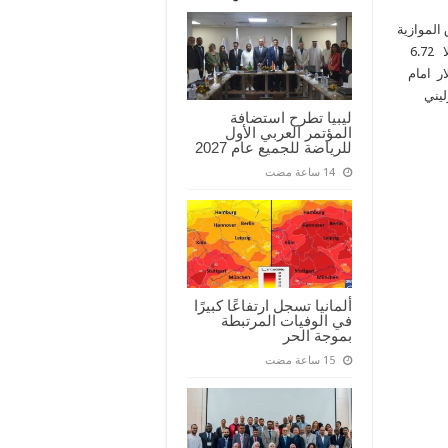
الموازية
مسجلا 6.225 دينار ، كما ارتفع سعر اليورو في السوق الموازية مسجلا 6.72
ر امام
ه الإسترليني
ليبيا تطرح استضافة
المؤتمر العربي الأول
للرياضة للجميع عام 2027
ألمانيا تسجل ارتفاعًا كبيرًا
في الوفيات المرتبطة
بموجة الحر