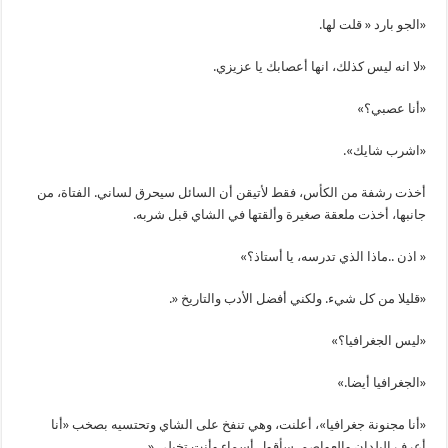
«الجو بارد « قلت لها.
«لا انه ليس كذلك، انها أعصابك يا عزيزي.
«أنا عصبي؟»
«اشرب شايك».
أخذت رشفة من الكأس، فقط لأتيقن أن السائل سيحرق لساني. الفتاة، من
جانبها، أخذت ملعقة صغيرة وألقتها في الشاي قبل شربه.
« اذن ..ماذا الذي تدرسه، يا أستاذ؟»
«قليلا من كل شيء. ولكني أفضل الأدب والتاريخ «.
«ليس الجغرافيا؟»
«الجغرافيا أيضا.»
«أنا مجنونة جغرافيا»، أعلنت، وهي تنفخ على الشاي وتحتسيه بصخب «أنا
أعرف البلدان والعواصم. سأقول أسماء وأنت تخيلي «.