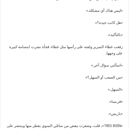
«ليس هناك أي مشكلة.»
«هل كانت جيدة؟»
«بالتأكيد».
رفعت غطاء السرير ولفته على رأسها مثل غطاء. فجأة نشرت ابتسامة كبيرة
على وجهها.
«اسألني سؤال آخر.»
«من الصعب أو السهل؟»
«السهل.»
«فرنسا».
«باريس».
«TRES BIEN»، قلت، وشعرت ببعض من سائلي المنوي يقطر منها وينتشر على