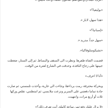
«بوليفيا؟»
«هذا سهل. لاباز «.
«إسبانيا؟»
«سهل جداً. مدريد «.
«تشيكوسلوفاكيا».
قضمت الفتاة ظفرها. ونظرت الى السقف والبساط. ثم إلى الستار، ضغطت
جبينها على زجاج النافذة، وحدقت في الشارع لفترة من الوقت.
«أنا لا اعرف.»
وبحركة محترفة، رمت برداءها، وجاءت الي عارية، وأخذت تلمسني. ثم صارت
جادة تماما دفعتني على السرير ونزعت ملابسي. ثم امتطتني، تقلص وركها
ثلاث أو أربع مرات، وانتهيت.
«لا يزال عليك دفع ثمن ساعة كاملة، أنت تعرف ذلك؟»