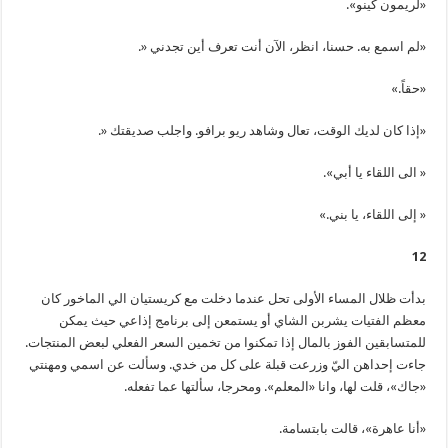
«لريمون كينو».
«لم اسمع به. حسنا، انظر، الآن أنت تعرف أين تجدني «.
«حقاً.»
«إذا كان لديك الوقت، تعال وشاهد ريو برافو. واجلب صديقتك «.
« الى اللقاء يا أبي».
« إلى اللقاء، يا بني.»
12
بدأت ظلال المساء الأولى تحل عندما دخلت مع كريستيان الي الماخور كان
معظم الفتيات يشربن الشاي أو يستمعن إلى برنامج إذاعي حيث يمكن
للمتسابقين الفوز بالمال إذا تمكنوا من تخمين السعر الفعلي لبعض المنتجات.
جاءت إحداهن اليّ وزرعت قبلة على كل من خدي. وسألت عن اسمي ومهنتي
«جاك»، قلت لها، وانا «المعلم». ومحرجا، سألتها عما تفعله.
«أنا عاهرة»، قالت بابتسامة.