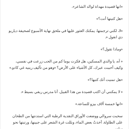
«انها قصيدة مهداة لوالد الشاعر».
«هل كتبتها أنت؟»
«لا، لكني ترجمتها. يمكنك العثور عليها في ملحق نهاية الأسبوع لصحيفة دياريو
دي انغول «.
«وماذا تقول؟»
« آه، يا والدي المسكين، هل فكرت يوما كم من الحب زرعت في نفسي،
وكيف أحببت عبرك، كل الأشياء على الأرض؟ «وهو من تأليف رينيه غي كادو.»
«هل تمنيت أنك كتبها؟»
« لا يمكنني أن اكتب قصيدة من هذا القبيل. أنا مدرس ريفي بسيط «.
«انها خمسة آلاف بيزو للساعة.»
سحبت سروالي ووضعت الأوراق النقدية الرطبة التي استدنتها من الطحان
على الطاولة. أخذتْ بعض الماء، وبللت غرة الشعر على جبينها، ورتبتها نحو
سلس.