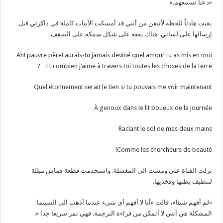
«دعنا نسمعهم.»
بقيت هادئاً للحظة لأتيقن من أنني قد أمسكت الأبيات كاملة في ذاكرتي قبل
إرسالها على لساني. هناك بقعة على شكل سمكة على السقف.
Ah! pauvre père! aurais-tu jamais deviné quel amour tu as mis en moi
Et combien j’aime à travers toi toutes les choses de la terre?
Quel étonnement serait le tien si tu pouvais me voir maintenant
À genoux dans le lit boueux de la journée
Raclant le sol de mes deux mains
Comme les chercheurs de beauté!
نزلت الفتاة عني ومشت الى المغسلة. واستخدمت قطعة قماش مبللة
لتنظيف بطنها وفخذيها.
«لم أفهم شيئا»، قالت «أنا لا أفهم أي شيء عندما أذهب الى السينما.
المشكلة هي أنني لا أتمكن من قراءة الترجمة. فهي تمر سريعا جدا «.