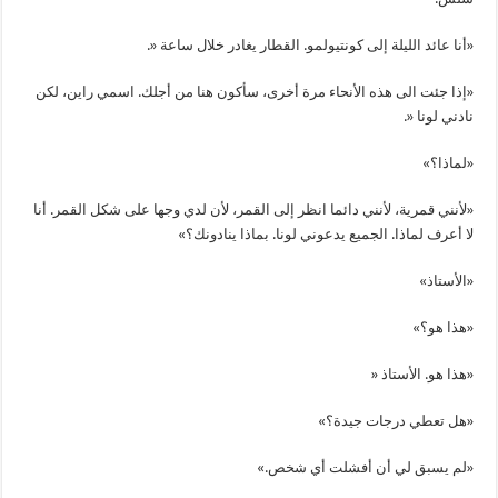
«أنا عائد الليلة إلى كونتيولمو. القطار يغادر خلال ساعة «.
«إذا جئت الى هذه الأنحاء مرة أخرى، سأكون هنا من أجلك. اسمي راين، لكن
نادني لونا «.
«لماذا؟»
«لأنني قمرية، لأنني دائما انظر إلى القمر، لأن لدي وجها على شكل القمر. أنا
لا أعرف لماذا. الجميع يدعوني لونا. بماذا ينادونك؟»
«الأستاذ»
«هذا هو؟»
«هذا هو. الأستاذ «
«هل تعطي درجات جيدة؟»
«لم يسبق لي أن أفشلت أي شخص.»