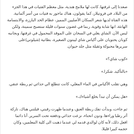
صعدنا إلى غرفتها. كانت لها ملامح هندية، مثل معظم الفتيات في هذا الجزء
من البلاد. في فروتيلار، كما يقولون، هناك ماخور به فتيات من أسر ألمانية.
هذه الفتاة لديها شعر السكان الأصليين المميز، عظام الخد البارزة، والابتسامة
الهانئة. انها شابة وقوية. ربما في غضون سنوات قليلة ستصبح سمينة، ولكن
ليس الآن. الشاي يغلي في السخان على الموقد المحمول في غرفتها، وبجانبه
كوبان يحتويان على أكياس شاي ليبتون الصغيرة، بطانية (شيلوتي)على
سريرها محبوكة وثقيلة مثل جلد حيوان.
«كوب شاي؟»
«بالتأكيد. شكرا.»
وهي تقلب الأكياس في الماء المغلي، كانت تتطلع الي حذائي ثم ربطة عنقي.
«هل يمكن أن تبدأ بخلع أشياءك.»
ثم جاءت، وبدأت تفك ربطة العنق، وعندما ظهرت رقبتي، قبلتني هناك، تاركة
أثر رطبا وراءها. ودون انحناء، نزعت حذائي ودفعته تحت السرير. أنا دائما
افعل ذلك، لأنه كان لوالدي قدمه لي عندما ذهبت الى كلية المعلمين، وكان
حجمه كبيرا قليلا.