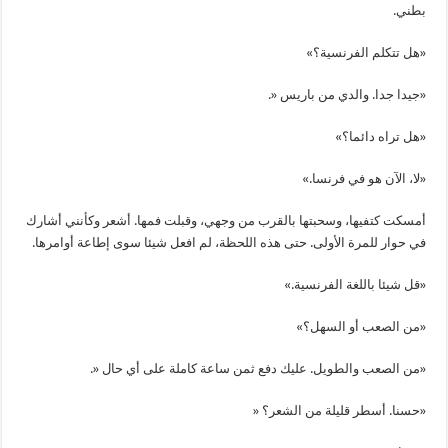
بطني.
«هل تتكلم الفرنسية؟»
«جيدا جدا. والدي من باريس «.
«هل تراه دائما؟»
«لا، الآن هو في فرنسا.»
أمسكت كتفيها، وسحبتها بالقرب من وجهي، وقبلت فمها. أشعر وكأنني أشارك
في حوار للمرة الأولى. حتى هذه اللحظة، لم افعل شيئا سوى إطاعة أوامرها.
«قل شيئا باللغة الفرنسية.»
«من الصعب أو السهل؟»
«من الصعب والطويل. عليك دفع ثمن ساعة كاملة على أي حال «.
«حسنا. أسطر قليلة من الشعر؟ «