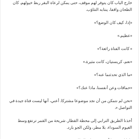
خارج الباب كان يتوفر لهم موقف، حتى يمكن لرعاة البقر ربط خيولهم. كان
الطحان واقفا، ينتابه التثاؤب.
«إذا، كيف كان الوضع؟»
«عظيم.»
« كانت الفتاة رائعة؟»
«نعم، كريستيان، كانت مثيرة.»
«ما الذي تحدثتما عنه؟»
«حماقات وعن أنفسنا. ماذا عنك؟»
«نحن لم نتمكن من أن نجد موضوعا مشتركا. أعني، أنها ليست فتاة جيدة في
التواصل «.
أخذنا الطريق الترابي إلى محطة القطار. شريحة من القمر ترتفع وسط
الغيوم السوداء. بلا مطر، ولكن الجو بارد.