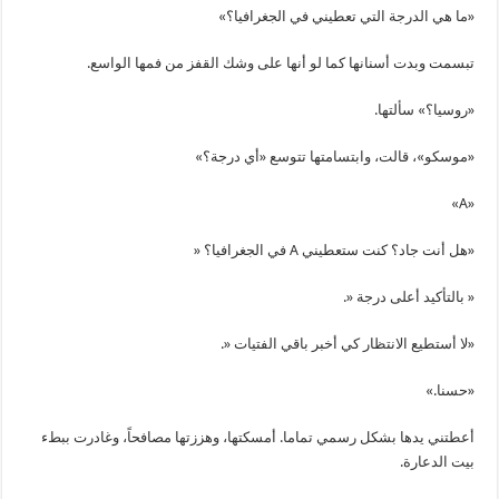
«ما هي الدرجة التي تعطيني في الجغرافيا؟»
تبسمت وبدت أسنانها كما لو أنها على وشك القفز من فمها الواسع.
«روسيا؟» سألتها.
«موسكو»، قالت، وابتسامتها تتوسع «أي درجة؟»
«A»
«هل أنت جاد؟ كنت ستعطيني A في الجغرافيا؟ «
« بالتأكيد أعلى درجة «.
«لا أستطيع الانتظار كي أخبر باقي الفتيات «.
«حسنا.»
أعطتني يدها بشكل رسمي تماما. أمسكتها، وهززتها مصافحاً، وغادرت ببطء
بيت الدعارة.