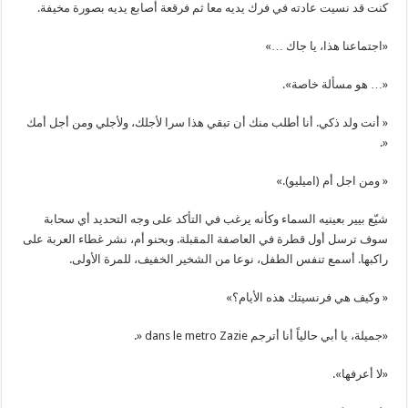
كنت قد نسيت عادته في فرك يديه معا ثم فرقعة أصابع يديه بصورة مخيفة.
«اجتماعنا هذا، يا جاك …»
«… هو مسألة خاصة».
« أنت ولد ذكي. أنا أطلب منك أن تبقي هذا سرا لأجلك، ولأجلي ومن أجل أمك
«.
« ومن اجل أم (اميليو).»
شيّع بيير بعينيه السماء وكأنه يرغب في التأكد على وجه التحديد أي سحابة
سوف ترسل أول قطرة في العاصفة المقبلة. وبحنو أم، نشر غطاء العربة على
راكبها. أسمع تنفس الطفل، نوعا من الشخير الخفيف، للمرة الأولى.
« وكيف هي فرنسيتك هذه الأيام؟»
«جميلة، يا أبي حالياً أنا أترجم dans le metro Zazie «.
«لا أعرفها».